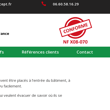

ept.fr
06.60.58.16.29
rance
fs
Références clients
Contact
ivent être placés à l’entrée du bâtiment, à
u facilement.
i veulent évacuer de savoir où ils se