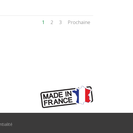
1
2
3
Prochaine
tialité