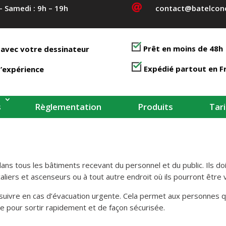

– Samedi : 9h – 19h
contact@batelconc
Prêt en moins de 48h
 avec votre dessinateur
Expédié partout en F
’expérience
s
Règlementation
Produits
Tari
ans tous les bâtiments recevant du personnel et du public. Ils do
iers et ascenseurs ou à tout autre endroit où ils pourront être v
 suivre en cas d’évacuation urgente. Cela permet aux personnes qu
vre pour sortir rapidement et de façon sécurisée.